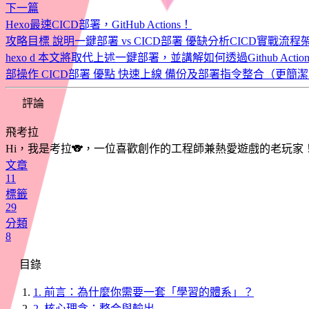
下一篇
Hexo最速CICD部署，GitHub Actions！
攻略目標 說明一鍵部署 vs CICD部署 優缺分析CICD實戰流程架構圖過往
hexo d 本文將取代上述一鍵部署，並講解如何透過Github Act
部操作 CICD部署 優點 快速上線 備份及部署指令整合（更簡潔
評論
飛考拉
Hi，我是考拉🐨，一位喜歡創作的工程師兼熱愛遊戲的老玩家
文章
11
標籤
29
分類
8
目錄
1.
前言：為什麼你需要一套「學習的體系」？
2.
核心理念：整合與輸出