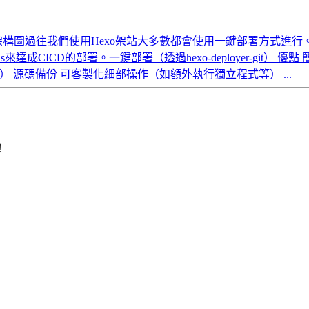
我們使用Hexo架站大多數都會使用一鍵部署方式進行。 12345678910範例
ions來達成CICD的部署。一鍵部署（透過hexo-deployer-gi
） 源碼備份 可客製化細部操作（如額外執行獨立程式等） ...
！