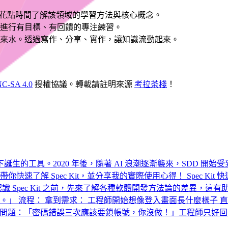
花點時間了解該領域的學習方法與核心概念。
進行有目標、有回饋的專注練習。
來水。透過寫作、分享、實作，讓知識流動起來。
C-SA 4.0
授權協議。轉載請註明來源
考拉茶棧
！
evelopment）理念下誕生的工具。2020 年後，隨著 AI 浪潮逐漸襲來，
帶你快速了解 Spec Kit，並分享我的實際使用心得！ Spec Kit 
Spec Kit 之前，先來了解各種軟體開發方法論的差異，這有助於
。」 流程： 拿到需求： 工程師開始想像登入畫面長什麼樣子 直
發現問題：「密碼錯誤三次應該要鎖帳號，你沒做！」工程師只好回去