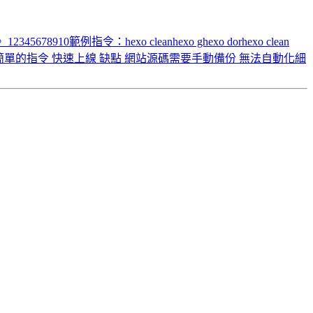
指令：hexo cleanhexo ghexo dorhexo clean
t） 優點 簡單的指令 快速上線 缺點 網站源碼需要手動備份 無法自動化細