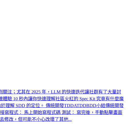
SDD 開始受到關注；尤其在 2025 年，LLM 的快速迭代讓社群有了大量討
快速體驗 10 秒內讓你快速理解社區火紅的 Spec Kit 究竟有什麼魔
理解 SDD 的定位。 傳統開發TDDATDDBDD小結傳統開發
接寫程式： 馬上開始寫程式碼 測試： 寫完後，手動點擊畫面
修改，但可能不小心改壞了其他...