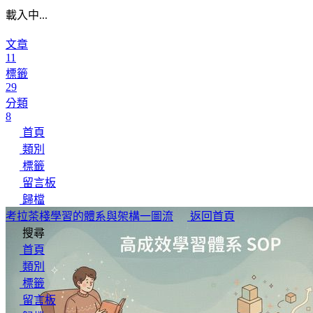
載入中...
文章
11
標籤
29
分類
8
首頁
類別
標籤
留言板
歸檔
考拉茶棧
學習的體系與架構一圖流
返回首頁
搜尋
首頁
類別
標籤
留言板