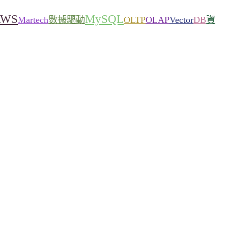
AWS
MySQL
Martech
數據驅動
OLTP
OLAP
Vector
DB
資