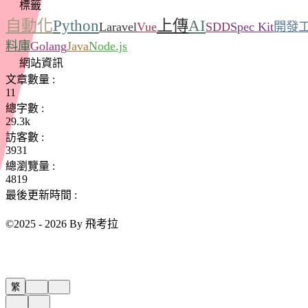
標籤
自動化
Python
上傳
AI
Laravel
Vue
SDD
Spec Kit
開發
料庫
Golang
Java
Node.js
網站資訊
文章數量 :
11
總字數 :
29.3k
訪客數 :
3931
總瀏覽量 :
4819
最後更新時間 :
©2025 - 2026 By 飛考拉
繁