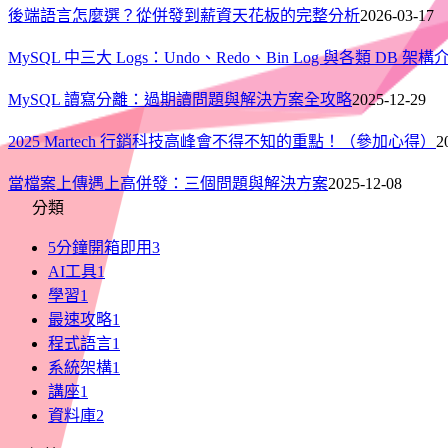
後端語言怎麼選？從併發到薪資天花板的完整分析
2026-03-17
MySQL 中三大 Logs：Undo、Redo、Bin Log 與各類 DB 架構
MySQL 讀寫分離：過期讀問題與解決方案全攻略
2025-12-29
2025 Martech 行銷科技高峰會不得不知的重點！（參加心得）
2
當檔案上傳遇上高併發：三個問題與解決方案
2025-12-08
分類
5分鐘開箱即用
3
AI工具
1
學習
1
最速攻略
1
程式語言
1
系統架構
1
講座
1
資料庫
2