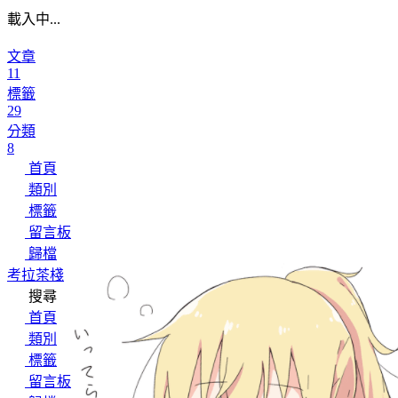
載入中...
文章
11
標籤
29
分類
8
首頁
類別
標籤
留言板
歸檔
考拉茶棧
搜尋
首頁
類別
標籤
留言板