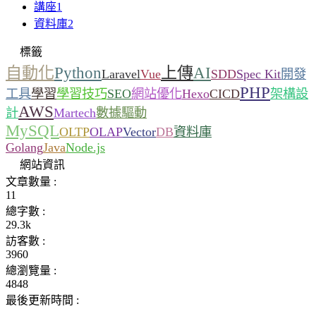
講座
1
資料庫
2
標籤
自動化
Python
上傳
AI
Laravel
Vue
SDD
Spec Kit
開發
PHP
工具
學習
學習技巧
SEO
網站優化
Hexo
CICD
架構設
AWS
計
Martech
數據驅動
MySQL
OLTP
OLAP
Vector
DB
資料庫
Golang
Java
Node.js
網站資訊
文章數量 :
11
總字數 :
29.3k
訪客數 :
3960
總瀏覽量 :
4848
最後更新時間 :