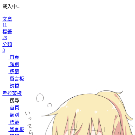
載入中...
文章
11
標籤
29
分類
8
首頁
類別
標籤
留言板
歸檔
考拉茶棧
搜尋
首頁
類別
標籤
留言板